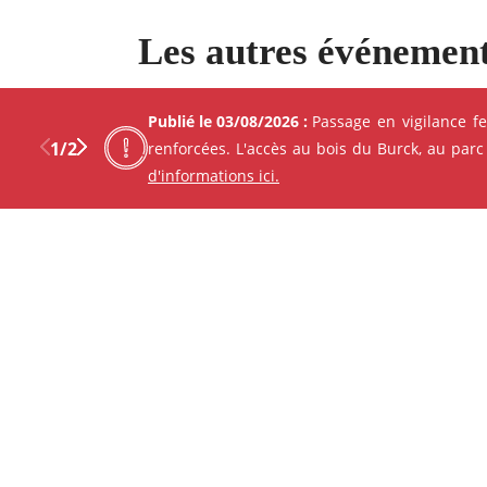
Les autres événement
Découvrez Mérignac autour d
Publié le 03/08/2026 :
Passage en vigilance f
1
/
2
renforcées. L'accès au bois du Burck, au parc
d'informations ici.
Previous
Next
Facebo
X
ANIMATION - ATELIER