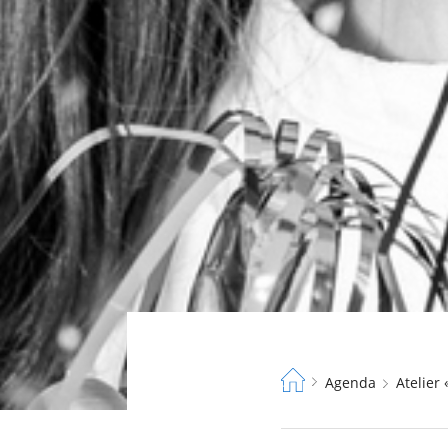
Fil
Agenda
Atelier
d'Ariane