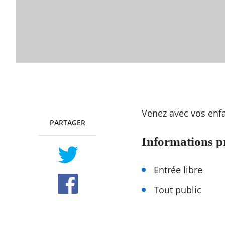
Venez avec vos enfa
PARTAGER
TWITTER
FACEBOOK
Informations p
Entrée libre
Tout public