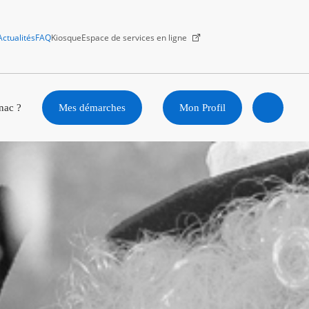
Actualités
FAQ
Kiosque
Espace de services en ligne
Facebook
X
Instagram
Youtube
Linkedin
nac ?
Mes démarches
Mon Profil
Ouvrir
la
recherc