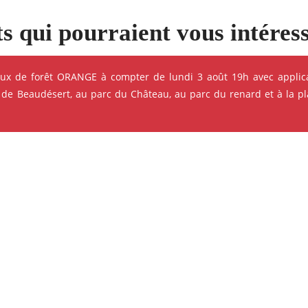
s qui pourraient vous intéres
e ses événements
eux de forêt ORANGE à compter de lundi 3 août 19h avec applica
 de Beaudésert, au parc du Château, au parc du renard et à la pla
ok
Instagram
Youtube
Linkedin
CINÉMA - PROJECTION