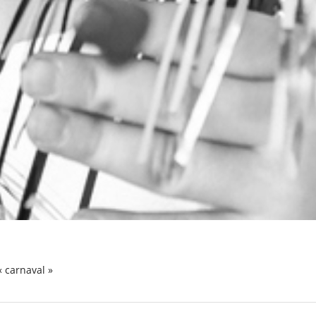
 « carnaval »