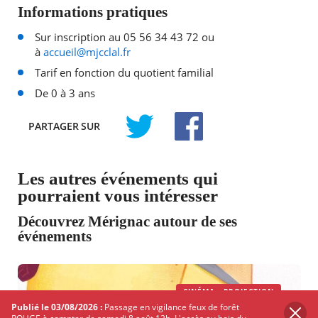
Informations pratiques
Sur inscription au 05 56 34 43 72 ou
à
accueil@mjcclal.fr
Tarif en fonction du quotient familial
De 0 à 3 ans
PARTAGER
SUR
TWITTER
FACEBOOK
Les autres événements qui
pourraient vous intéresser
Découvrez Mérignac autour de ses
événements
CINÉMA - PROJECTION
Publié le 03/08/2026 :
Passage en vigilance feux de forêt