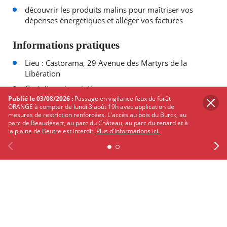
découvrir les produits malins pour maîtriser vos
dépenses énergétiques et alléger vos factures
Informations pratiques
Lieu : Castorama, 29 Avenue des Martyrs de la
Libération
Gratuit sur inscription :
Publié le 03/08/2026 :
Passage en vigilance feux de forêt
sur
minutpass.com
en sélectionnant le magasin
ORANGE à compter de lundi 3 août 19h avec application de
mesures de restriction renforcées. L'accès au bois du Burck, au
de Mérignac
parc de Beaudésert, au parc du Château, au parc du renard et à
au 05 57 53 37 40
la plaine de Beutre est interdit.
Plus d'informations ici.
en magasin
Previous
Facebook
X
Instagram
Youtube
Linkedin
Ne
PARTAGER
SUR
TWITTER
FACEBOOK
Les autres événements qui
pourraient vous intéresser