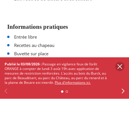
Informations pratiques
Entrée libre
Recettes au chapeau
Buvette sur place
Publié le 03/08/2026 :
Passage en vigilance feux de forêt
ORANGE à compter de lundi 3 août 19h avec application de
Consulter le programme complet des balades
mesures de restriction renforcées. L'accès au bois du Burck, au
théâtrales
parc de Beaudésert, au parc du Château, au parc du renard et à
la plaine de Beutre est interdit.
Plus d'informations ici.
Previous
Facebook
X
Instagram
Youtube
Linkedin
Ne
PARTAGER
SUR
TWITTER
FACEBOOK