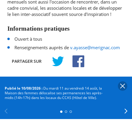
mensuels sont aussi l'occasion de rencontrer, dans un
cadre convivial, les associations locales et de développer
le lien inter-associatif souvent source d'inspiration !
Informations pratiques
Ouvert à tous
Renseignements auprès de
v.ayasse@merignac.com
PARTAGER
SUR
TWITTER
FACEBOOK
Les autres événements qui
Publié le 10/08/2026 :
Du mardi 11 au vendredi 14 août, la
pourraient vous intéresser
Maison des femmes délocalise ses permanences les après-
midis (14h-17h) dans les locaux du CCAS (Hôtel de Ville).
Découvrez Mérignac autour de ses
événements
Previous
Facebook
X
Instagram
Youtube
Linkedin
Ne
CINÉMA - PROJECTION