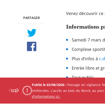
Venez découvrir ce 
PARTAGER
TWITTER
FACEBOOK
Informations p
Samedi 7 mars d
Complexe sporti
Plus d’infos à
c.
Entrée libre et gr
Tout public
Publié le 03/08/2026 :
Passage en vigilance f
1
/
2
renforcées. L'accès au bois du Burck, au parc
d'informations ici.
Les autres événement