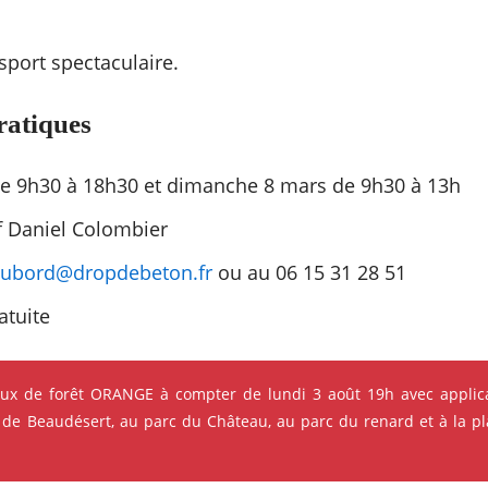
sport spectaculaire.
ratiques
e 9h30 à 18h30 et dimanche 8 mars de 9h30 à 13h
f Daniel Colombier
dubord@dropdebeton.fr
ou au 06 15 31 28 51
atuite
eux de forêt ORANGE à compter de lundi 3 août 19h avec applica
 de Beaudésert, au parc du Château, au parc du renard et à la pla
s qui pourraient vous intéres