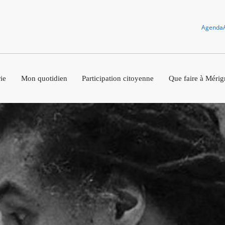
Agenda
ie
Mon quotidien
Participation citoyenne
Que faire à Mérig