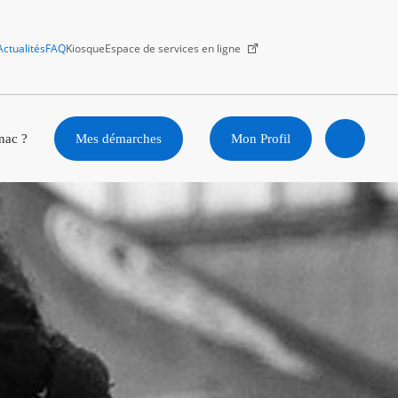
Actualités
FAQ
Kiosque
Espace de services en ligne
Facebook
X
Instagram
Youtube
Linkedin
nac ?
Mes démarches
Mon Profil
Ouvrir
la
recherc