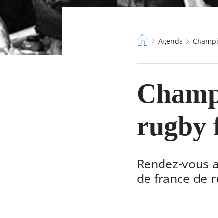
Fil
Agenda
Champi
d'Ariane
Champi
rugby f
Rendez-vous a
de france de r