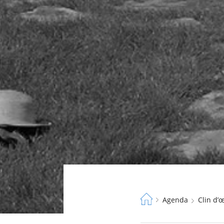
Fil
Agenda
Clin d
d'Ariane