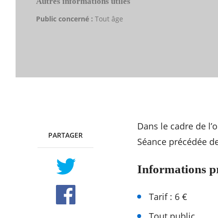
Autres informations utiles
Public concerné :
Tout âge
Dans le cadre de l’o
PARTAGER
TWITTER
FACEBOOK
Séance précédée de 
Informations p
Tarif : 6 €
Tout public