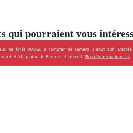
s qui pourraient vous intéres
e ses événements
feux de forêt ROUGE à compter de samedi 8 août 12h. L'accès
ard et à la plaine de Beutre est interdit.
Plus d'informations ici.
ok
Instagram
Youtube
Linkedin
ANIMATION - ATELIER