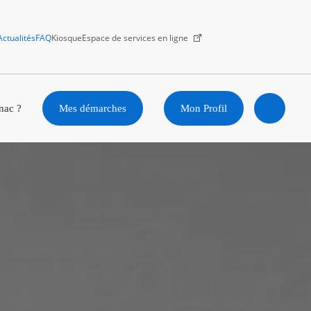
Actualités
FAQ
Kiosque
Espace de services en ligne
Facebook
X
Instagram
Youtube
Linkedin
nac ?
Mes démarches
Mon Profil
Ouvrir
la
recherc