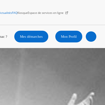
Actualités
FAQ
Kiosque
Espace de services en ligne
Facebook
X
Instagram
Youtube
Linkedin
nac ?
Mes démarches
Mon Profil
Ouvrir
la
recherc