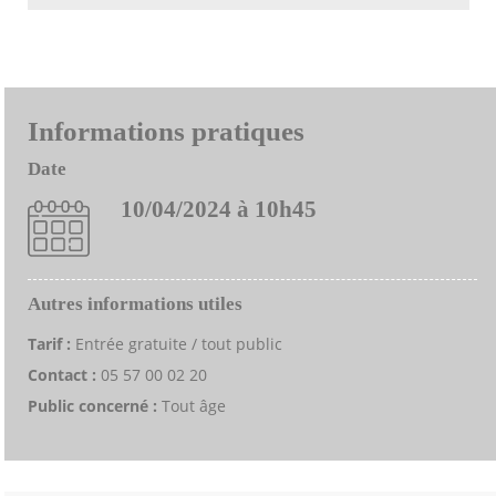
Informations pratiques
Date
10/04/2024 à 10h45
Autres informations utiles
Tarif :
Entrée gratuite / tout public
Contact :
05 57 00 02 20
Public concerné :
Tout âge