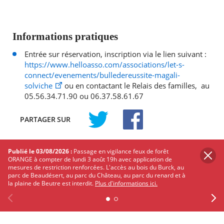
Informations pratiques
Entrée sur réservation, inscription via le lien suivant :
https://www.helloasso.com/associations/let-s-
connect/evenements/bulledereussite-magali-
solviche
ou en contactant le Relais des familles, au
05.56.34.71.90 ou 06.37.58.61.67
PARTAGER
SUR
TWITTER
FACEBOOK
Publié le 03/08/2026 :
Passage en vigilance feux de forêt
Les autres événements qui
ORANGE à compter de lundi 3 août 19h avec application de
pourraient vous intéresser
mesures de restriction renforcées. L'accès au bois du Burck, au
parc de Beaudésert, au parc du Château, au parc du renard et à
la plaine de Beutre est interdit.
Plus d'informations ici.
Découvrez Mérignac autour de ses
événements
Previous
Facebook
X
Instagram
Youtube
Linkedin
Ne