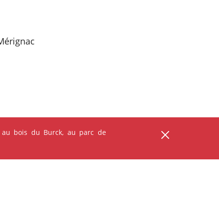
Mérignac
 au bois du Burck, au parc de
ser