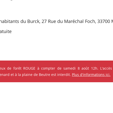
habitants du Burck, 27 Rue du Maréchal Foch, 33700 
atuite
feux de forêt ROUGE à compter de samedi 8 août 12h. L'accès
s qui pourraient vous intéres
ard et à la plaine de Beutre est interdit.
Plus d'informations ici.
e ses événements
ok
Instagram
Youtube
Linkedin