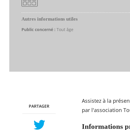
Autres informations utiles
Public concerné :
Tout âge
Assistez à la prése
PARTAGER
TWITTER
FACEBOOK
par l'association To
Informations p