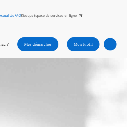
Actualités
FAQ
Kiosque
Espace de services en ligne
Facebook
X
Instagram
Youtube
Linkedin
nac ?
Mes démarches
Mon Profil
Ouvrir
la
recherc