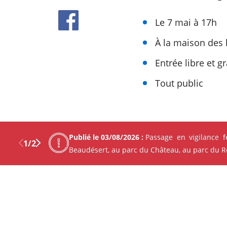
Le 7 mai à 17h
À la maison des 
Entrée libre et gr
Tout public
Publié le 03/08/2026 :
Passage en vigilance 
Les autres événement
1
/
2
Beaudésert, au parc du Château, au parc du Ren
Découvrez Mérignac autour d
Previous
Next
Facebo
X