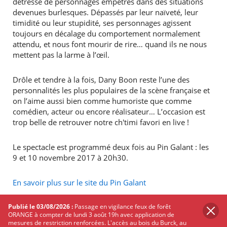
détresse de personnages empêtrés dans des situations
devenues burlesques. Dépassés par leur naïveté, leur
timidité ou leur stupidité, ses personnages agissent
toujours en décalage du comportement normalement
attendu, et nous font mourir de rire… quand ils ne nous
mettent pas la larme à l’œil.
Drôle et tendre à la fois, Dany Boon reste l’une des
personnalités les plus populaires de la scène française et
on l’aime aussi bien comme humoriste que comme
comédien, acteur ou encore réalisateur… L’occasion est
trop belle de retrouver notre ch'timi favori en live !
Le spectacle est programmé deux fois au Pin Galant : les
9 et 10 novembre 2017 à 20h30.
En savoir plus sur le site du Pin Galant
PARTAGER
SUR
Publié le 03/08/2026 :
Passage en vigilance feux de forêt
ORANGE à compter de lundi 3 août 19h avec application de
TWITTER
FACEBOOK
mesures de restriction renforcées. L'accès au bois du Burck, au