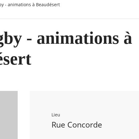
gby - animations à Beaudésert
gby - animations à
sert
Lieu
Rue Concorde