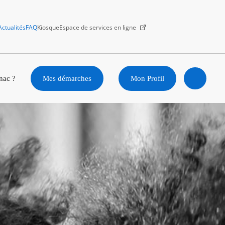
Actualités
FAQ
Kiosque
Espace de services en ligne
Facebook
X
Instagram
Youtube
Linkedin
nac ?
Mes démarches
Mon Profil
Ouvrir
la
recherc