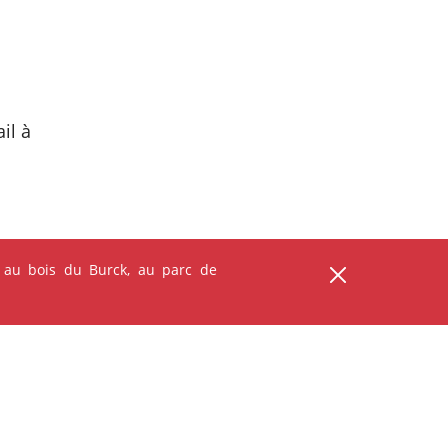
il à
 au bois du Burck, au parc de
ser