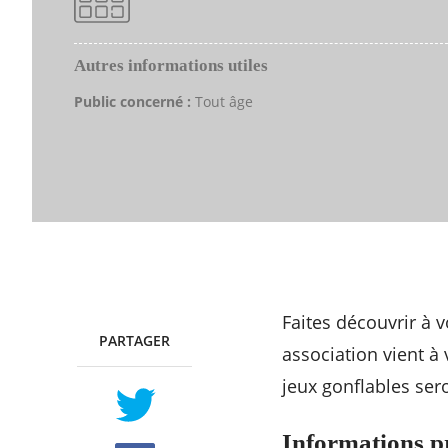
Autres informations utiles
Public concerné :
Tout âge
Faites découvrir à 
PARTAGER
TWITTER
FACEBOOK
association vient à 
jeux gonflables ser
Informations p