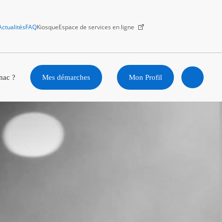
Actualités
FAQ
Kiosque
Espace de services en ligne
Facebook
X
Instagram
Youtube
Linkedin
nac ?
Mes démarches
Mon Profil
Ouvrir
la
recherc