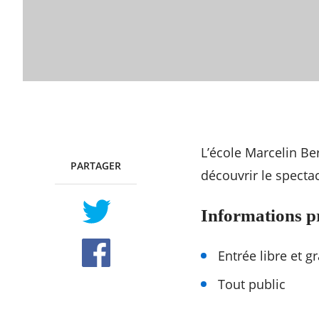
L’école Marcelin Ber
PARTAGER
TWITTER
FACEBOOK
découvrir le spectac
Informations p
Entrée libre et gr
Tout public