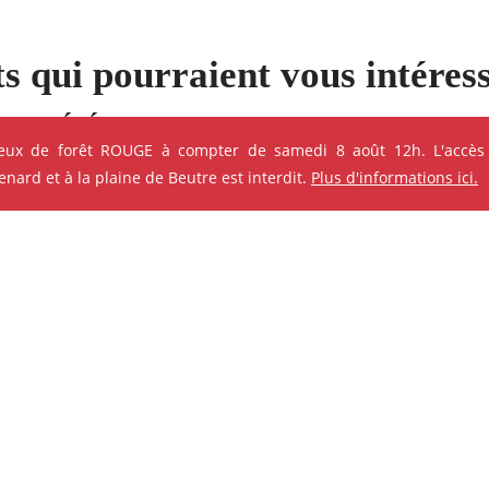
s qui pourraient vous intéres
e ses événements
feux de forêt ROUGE à compter de samedi 8 août 12h. L'accès
ard et à la plaine de Beutre est interdit.
Plus d'informations ici.
ok
Instagram
Youtube
Linkedin
ANIMATION - ATELIER