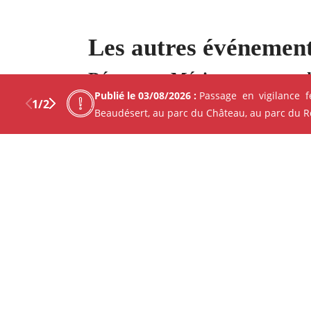
Les autres événement
Découvrez Mérignac autour d
Publié le 03/08/2026 :
Passage en vigilance 
1
/
2
Beaudésert, au parc du Château, au parc du Ren
Previous
Next
Facebo
X
CINÉMA - PROJECTION