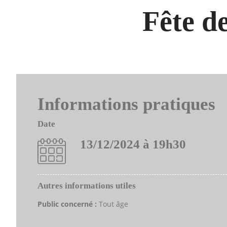
Fête d
Informations pratiques
Date
13/12/2024 à 19h30
Autres informations utiles
Public concerné :
Tout âge