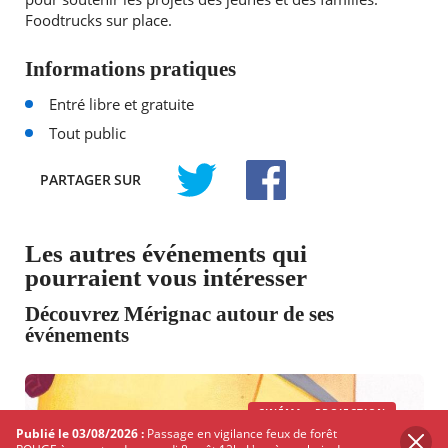
Foodtrucks sur place.
Informations pratiques
Entré libre et gratuite
Tout public
PARTAGER
SUR
TWITTER
FACEBOOK
Les autres événements qui
pourraient vous intéresser
Découvrez Mérignac autour de ses
événements
CINÉMA - PROJECTION
Publié le 03/08/2026 :
Passage en vigilance feux de forêt