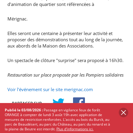
d'animation de quartier sont référencées à
Mérignac.
Elles seront une centaine à présenter leur activité et
proposer des démonstrations tout au long de la journée,
aux abords de la Maison des Associations.
Un spectacle de clôture "surprise" sera proposé à 16h30.
Restauration sur place proposée par les Pompiers solidaires
Voir l'événement sur le site merignac.com
PARTAGER
SUR
Publié le 03/08/2026 :
Passage en vigilance feux de forêt
TWITTER
FACEBOOK
ORANGE à compter de lundi 3 août 19h avec application de
mesures de restriction renforcées. L'accès au bois du Burck, au
Les autres événements qui
parc de Beaudésert, au parc du Château, au parc du renard et à
la plaine de Beutre est interdit.
Plus d'informations ici.
pourraient vous intéresser