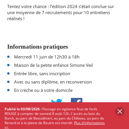
Tentez votre chance : l’édition 2024 s’était conclue sur
une moyenne de 7 recrutements pour 10 entretiens
réalisés !
Informations pratiques
Mercredi 11 juin de 12h30 à 18h
Maison de la petite enfance Simone Veil
Entrée libre, sans inscription
Avec ou sans diplôme, en reconversion
En crèche ou à votre domicile
PARTAGER
SUR
Publié le 03/08/2026 :
Passage en vigilance feux de forêt
TWITTER
FACEBOOK
ROUGE à compter de samedi 8 août 12h. L'accès au bois du
Burck, au parc de Beaudésert, au parc du Château, au parc du
Renard et à la plaine de Beutre est interdit.
Plus d'informations
Les autres événements qui
ici.