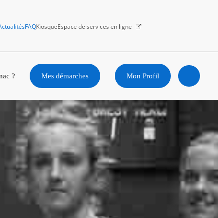
Actualités
FAQ
Kiosque
Espace de services en ligne
Facebook
X
Instagram
Youtube
Linkedin
nac ?
Mes démarches
Mon Profil
Ouvrir
la
recherc