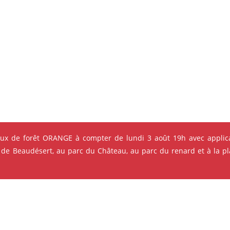
eux de forêt ORANGE à compter de lundi 3 août 19h avec applica
s qui pourraient vous intéres
 de Beaudésert, au parc du Château, au parc du renard et à la pla
e ses événements
ok
Instagram
Youtube
Linkedin