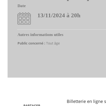
Date
13/11/2024 à 20h
Autres informations utiles
Public concerné :
Tout âge
Billetterie en ligne 
PARTAGER