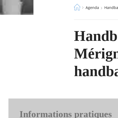
Fil
Agenda
Handba
d'Ariane
Handba
Mérign
handba
Informations pratiques