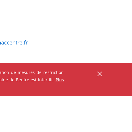
ccentre.fr
tion de mesures de restriction
ser
ine de Beutre est interdit.
Plus