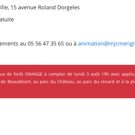
ville, 15 avenue Roland Dorgeles
atuite
nements au 05 56 47 35 65 ou à
animation@mjcmerigna
eux de forêt ORANGE à compter de lundi 3 août 19h avec applica
s qui pourraient vous intéres
 de Beaudésert, au parc du Château, au parc du renard et à la pla
e ses événements
ok
Instagram
Youtube
Linkedin