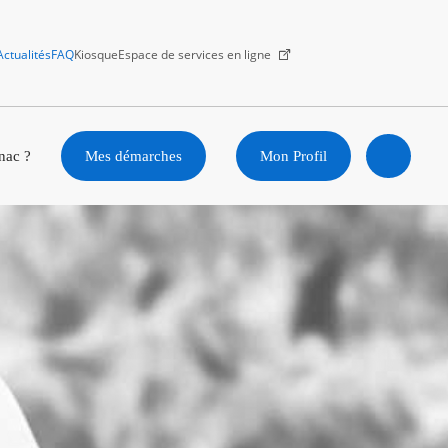
Actualités
FAQ
Kiosque
Espace de services en ligne
Facebook
X
Instagram
Youtube
Linkedin
nac ?
Mes démarches
Mon Profil
Ouvrir
la
recherc