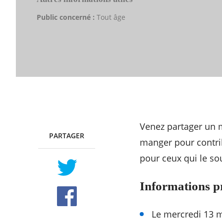
Public concerné :
Tout âge
Venez partager un 
PARTAGER
TWITTER
FACEBOOK
manger pour contri
pour ceux qui le so
Informations p
Le mercredi 13 m