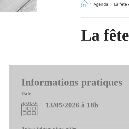
Fil
Agenda
La fête
d'Ariane
La fête
Informations pratiques
Date
13/05/2026 à 18h
Autres informations utiles