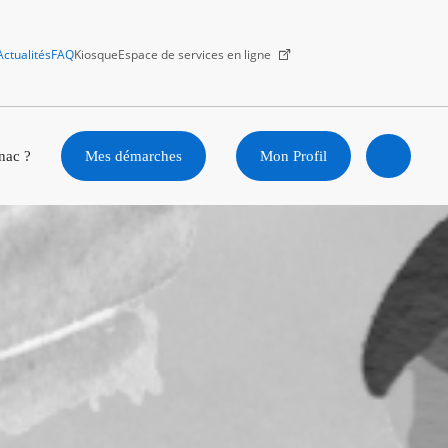
Actualités
FAQ
Kiosque
Espace de services en ligne
Facebook
X
Instagram
Youtube
Linkedin
nac ?
Mes démarches
Mon Profil
Ouvrir
la
recherc