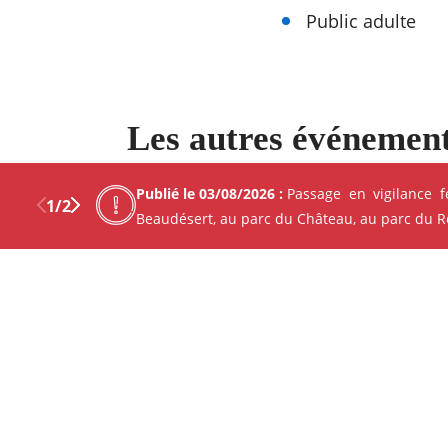
Public adulte
Les autres événement
Découvrez Mérignac autour d
Publié le 03/08/2026 :
Passage en vigilance 
1
/
2
Beaudésert, au parc du Château, au parc du Ren
Previous
Next
Facebo
X
ANIMATION - ATELIER