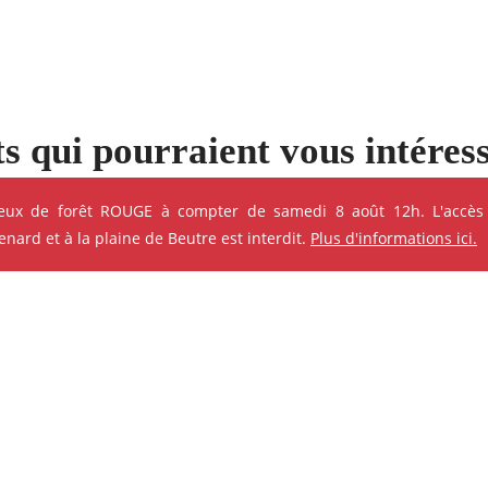
s qui pourraient vous intéres
e ses événements
feux de forêt ROUGE à compter de samedi 8 août 12h. L'accès
ard et à la plaine de Beutre est interdit.
Plus d'informations ici.
ok
Instagram
Youtube
Linkedin
CINÉMA - PROJECTION