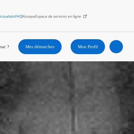
Actualités
FAQ
Kiosque
Espace de services en ligne
Facebook
X
Instagram
Youtube
Linkedin
nac ?
Mes démarches
Mon Profil
Ouvrir
la
recherc