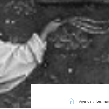
Fil
Agenda
Les mar
d'Ariane