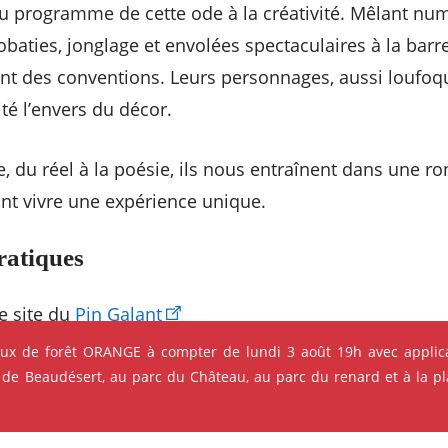
u programme de cette ode à la créativité. Mêlant nu
robaties, jonglage et envolées spectaculaires à la barre
t des conventions. Leurs personnages, aussi loufoq
té l’envers du décor.
e, du réel à la poésie, ils nous entraînent dans une r
ont vivre une expérience unique.
ratiques
le site du
Pin Galant
eux de forêt ORANGE à compter de lundi 3 août 19h avec applica
 de Beaudésert, au parc du Château, au parc du renard et à la pla
s qui pourraient vous intéres
ok
Instagram
Youtube
Linkedin