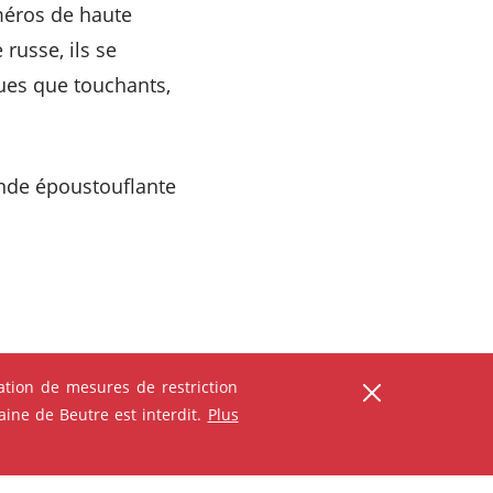
méros de haute
 russe, ils se
ues que touchants,
onde époustouflante
tion de mesures de restriction
ine de Beutre est interdit.
Plus
ser