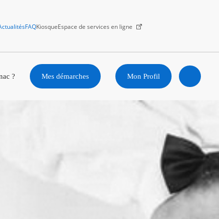
Actualités
FAQ
Kiosque
Espace de services en ligne
Facebook
X
Instagram
Youtube
Linkedin
nac ?
Mes démarches
Mon Profil
Ouvrir
la
recherc