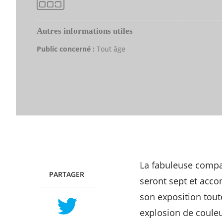
Autres informations utiles
Public concerné :
Tout âge
La fabuleuse compag
PARTAGER
TWITTER
FACEBOOK
seront sept et acco
son exposition toute
explosion de couleu