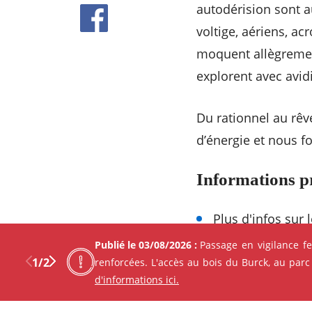
autodérision sont a
voltige, aériens, ac
moquent allègremen
explorent avec avidi
Du rationnel au rêv
d’énergie et nous f
Informations p
Plus d'infos sur 
Publié le 03/08/2026 :
Passage en vigilance f
1
/
2
renforcées. L'accès au bois du Burck, au parc
d'informations ici.
Les autres événement
Previous
Next
Facebo
X