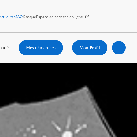
Actualités
FAQ
Kiosque
Espace de services en ligne
Facebook
X
Instagram
Youtube
Linkedin
nac ?
Mes démarches
Mon Profil
Ouvrir
la
recherc