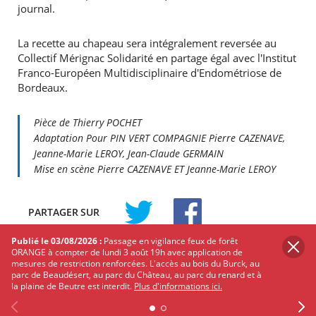
journal.
La recette au chapeau sera intégralement reversée au
Collectif Mérignac Solidarité en partage égal avec l'Institut
Franco-Européen Multidisciplinaire d'Endométriose de
Bordeaux.
Pièce de Thierry POCHET
Adaptation Pour PIN VERT COMPAGNIE Pierre CAZENAVE,
Jeanne-Marie LEROY, Jean-Claude GERMAIN
Mise en scène Pierre CAZENAVE ET Jeanne-Marie LEROY
PARTAGER
SUR
TWITTER
FACEBOOK
Publié le 03/08/2026 :
Passage en vigilance feux de forêt
ORANGE à compter de lundi 3 août 19h avec application de
Les autres événements qui
mesures de restriction renforcées. L'accès au bois du Burck, au
parc de Beaudésert, au parc du Château, au parc du renard et à
pourraient vous intéresser
la plaine de Beutre est interdit.
Plus d'informations ici.
Découvrez Mérignac autour de ses