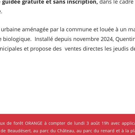
e guidée gratuite et sans inscription,
dans le cadre
.
rme urbaine aménagée par la commune et louée à un ma
re biologique. Installé depuis novembre 2024, Quent
icipales et propose des ventes directes les jeudis d
eux de forêt ORANGE à compter de lundi 3 août 19h avec applica
 de Beaudésert, au parc du Château, au parc du renard et à la pla