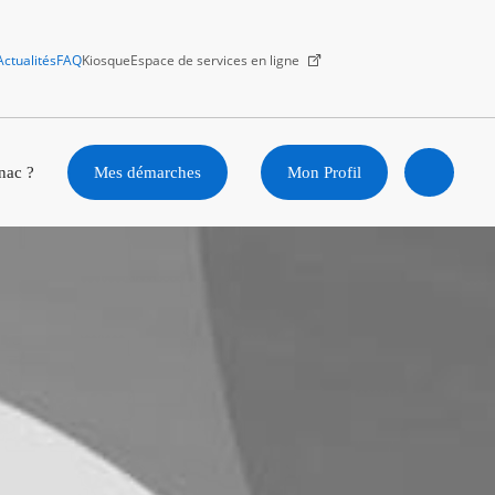
Actualités
FAQ
Kiosque
Espace de services en ligne
Facebook
X
Instagram
Youtube
Linkedin
nac ?
Mes démarches
Mon Profil
Ouvrir
la
recherc