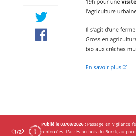
19h pour une
visit
l’agriculture urbaine
Il s’agit d’une fe
Gross en agricultu
bio aux crèches mun
En savoir plus
Publié le 03/08/2026 :
Passage en vigilance f
1
/
2
renforcées. L'accès au bois du Burck, au parc