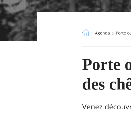
Fil
Agenda
Porte 
d'Ariane
Porte 
des ch
Venez découvri