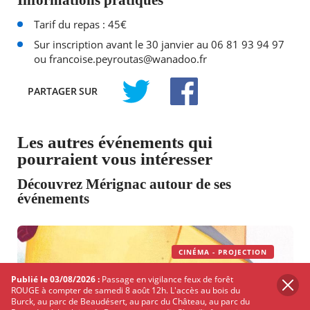
Tarif du repas : 45€
Sur inscription avant le 30 janvier au 06 81 93 94 97
ou francoise.peyroutas@wanadoo.fr
PARTAGER
SUR
TWITTER
FACEBOOK
Les autres événements qui
pourraient vous intéresser
Découvrez Mérignac autour de ses
événements
CINÉMA - PROJECTION
Publié le 03/08/2026 :
Passage en vigilance feux de forêt
ROUGE à compter de samedi 8 août 12h. L'accès au bois du
Burck, au parc de Beaudésert, au parc du Château, au parc du