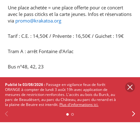
Une place achetée = une place offerte pour ce concert
avec le pass citicks et la carte jeunes. Infos et réservations
via
promo@krakatoa.org
Tarif : C.E. : 14,50€ / Prévente : 16,50€ / Guichet : 19€
Tram A : arrêt Fontaine d'Arlac
Bus n°48, 42, 23
Vcub : Fontaine d'Arlac
Publié le 03/08/2026 :
Passage en vigilance feux de forêt
ORANGE à compter de lundi 3 août 19h avec application de
mesures de restriction renforcées. L'accès au bois du Burck, au
Voiture: Rocade sortie n°12 / St Jean d'Illac
parc de Beaudésert, au parc du Château, au parc du renard et à
la plaine de Beutre est interdit.
Plus d'informations ici.
Evènement Site Krakatoa
Previous
Facebook
X
Instagram
Youtube
Linkedin
Ne
Evènement Facebook