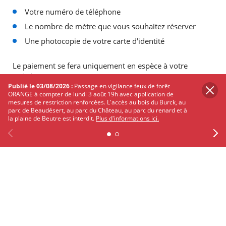
Votre numéro de téléphone
Le nombre de mètre que vous souhaitez réserver
Une photocopie de votre carte d'identité
Le paiement se fera uniquement en espèce à votre
arrivée.
Publié le 03/08/2026 :
Passage en vigilance feux de forêt
ORANGE à compter de lundi 3 août 19h avec application de
Les inscriptions s'arrêteront le
16 Septembre 2023.
mesures de restriction renforcées. L'accès au bois du Burck, au
parc de Beaudésert, au parc du Château, au parc du renard et à
la plaine de Beutre est interdit.
Plus d'informations ici.
Plus d'informations au 05 56 45 78 36
PARTAGER
SUR
Previous
Facebook
X
Instagram
Youtube
Linkedin
Ne
TWITTER
FACEBOOK
Les autres événements qui
pourraient vous intéresser
Découvrez Mérignac autour de ses