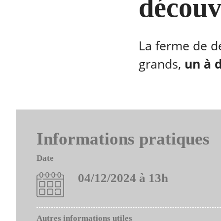
découv
La ferme de dé
grands,
un à 
Informations pratiques
Date
04/12/2024 à 13h
Autres informations utiles