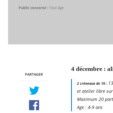
Public concerné :
Tout âge
4 décembre : a
PARTAGER
TWITTER
FACEBOOK
13
2 créneaux de 1h :
et atelier libre s
Maximum 20 parti
Age : 4-9 ans