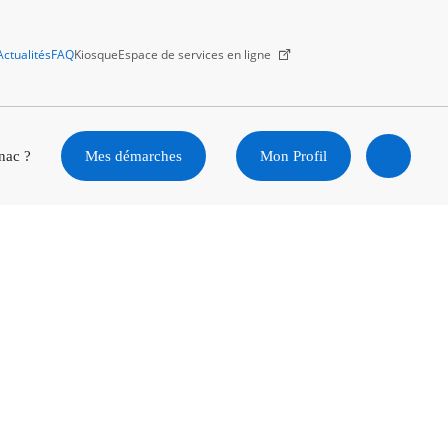
Actualités
FAQ
Kiosque
Espace de services en ligne
Facebook
X
Instagram
Youtube
Linkedin
nac ?
Mes démarches
Mon Profil
Ouvrir
la
recherc