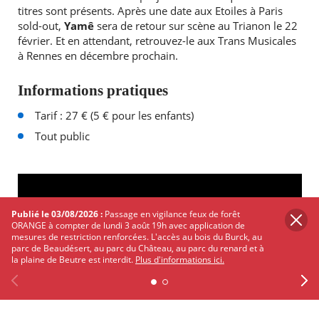
titres sont présents. Après une date aux Etoiles à Paris
sold-out,
Yamê
sera de retour sur scène au Trianon le 22
février. Et en attendant, retrouvez-le aux Trans Musicales
à Rennes en décembre prochain.
Informations pratiques
Tarif : 27 € (5 € pour les enfants)
Tout public
Publié le 03/08/2026 :
Passage en vigilance feux de forêt
ORANGE à compter de lundi 3 août 19h avec application de
mesures de restriction renforcées. L'accès au bois du Burck, au
parc de Beaudésert, au parc du Château, au parc du renard et à
la plaine de Beutre est interdit.
Plus d'informations ici.
Previous
Facebook
X
Instagram
Youtube
Linkedin
Ne