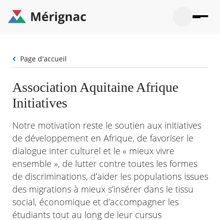
Aller
au
contenu
principal
Ouvrir
Ouvrir
Menu
Merignac
la
le
La mairie
principal
-
recherche
menu
page
Fil
Page d'accueil
Ouvrir
d'accueil
Mon quotidien
d'Ariane
le
sous-
Ouvrir
Association Aquitaine Afrique
menu
Participation citoyenne
le
La
Initiatives
sous-
mairie
Ouvrir
menu
Que faire à Mérignac ?
le
Mon
sous-
Notre motivation reste le soutien aux initiatives
quotid
Ouvrir
menu
Mes démarches
de développement en Afrique, de favoriser le
le
Partic
sous-
dialogue inter culturel et le « mieux vivre
citoye
Ouvrir
menu
Mon Profil
le
ensemble », de lutter contre toutes les formes
Que
sous-
faire
Ouvrir
de discriminations, d’aider les populations issues
menu
à
le
Mes
des migrations à mieux s’insérer dans le tissu
Mérig
sous-
démar
?
menu
social, économique et d’accompagner les
21°
Mon
Moyen
étudiants tout au long de leur cursus
Profil