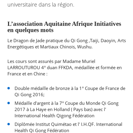
universitaire dans la région.
Agenda
Actualités
L’association Aquitaine Afrique Initiatives
FAQ
en quelques mots
Kiosque
Espace de services en ligne
Le Dragon de Jade pratique du Qi Gong ,Taiji, Daoyin, Arts
Energétiques et Martiaux Chinois, Wushu.
Facebook
X
Instagram
Youtube
Linkedin
Les
dernièr
Les cours sont assurés par Madame Muriel
alertes
LARROUTUROU 4° duan FFKDA, médaillée et formée en
Eco
France et en Chine :
Watt
Double médaille de bronze à la 1° Coupe de France de
RECHERCHER ...
Qi Gong 2016;
Médaille d'argent à la 7° Coupe du Monde Qi Gong
2017 à La Haye en Holland ( Pays bas) avec l'
International Health Qigong Fédération
Diplômée Institut Quimétao et l' I.H.QF. International
Health Qi Gong Fédération