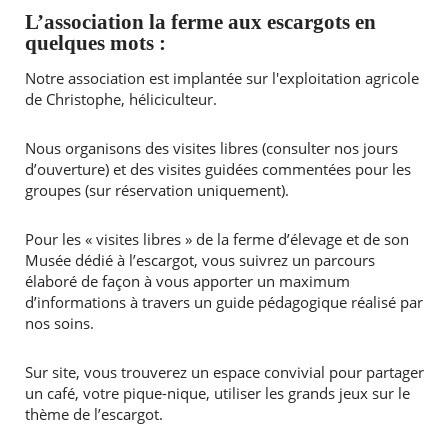
L’association la ferme aux escargots en
quelques mots :
Agenda
Actualités
Notre association est implantée sur l'exploitation agricole
FAQ
de Christophe, héliciculteur.
Kiosque
Espace de services en ligne
Nous organisons des visites libres (consulter nos jours
d’ouverture) et des visites guidées commentées pour les
Facebook
X
Instagram
Youtube
Linkedin
Les
groupes (sur réservation uniquement).
dernièr
RECHERCHER ...
alertes
Eco
Pour les « visites libres » de la ferme d’élevage et de son
Watt
Musée dédié à l’escargot, vous suivrez un parcours
élaboré de façon à vous apporter un maximum
d’informations à travers un guide pédagogique réalisé par
nos soins.
Sur site, vous trouverez un espace convivial pour partager
un café, votre pique-nique, utiliser les grands jeux sur le
thème de l’escargot.