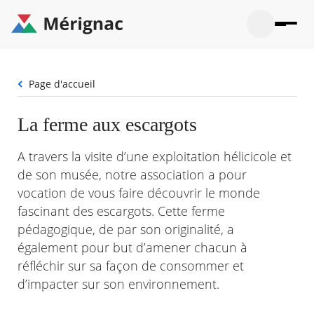
Aller
au
contenu
principal
Ouvrir
Ouvrir
Menu
Merignac
la
le
La mairie
principal
-
recherche
menu
page
Fil
Page d'accueil
Ouvrir
d'accueil
Mon quotidien
d'Ariane
le
sous-
Ouvrir
La ferme aux escargots
menu
Participation citoyenne
le
La
sous-
mairie
Ouvrir
A travers la visite d’une exploitation hélicicole et
menu
Que faire à Mérignac ?
le
Mon
de son musée, notre association a pour
sous-
quotid
Ouvrir
menu
vocation de vous faire découvrir le monde
Mes démarches
le
Partic
sous-
fascinant des escargots. Cette ferme
citoye
Ouvrir
menu
Mon Profil
le
pédagogique, de par son originalité, a
Que
sous-
également pour but d’amener chacun à
faire
Ouvrir
menu
à
le
réfléchir sur sa façon de consommer et
Mes
Mérig
sous-
démar
d’impacter sur son environnement.
?
menu
20°
Mon
Moyen
Profil