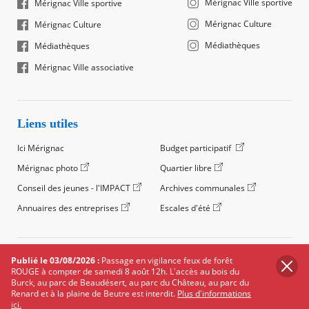
Mérignac Ville sportive
Mérignac Ville sportive
Mérignac Culture
Mérignac Culture
Médiathèques
Médiathèques
Mérignac Ville associative
Liens utiles
Ici Mérignac
Budget participatif
Mérignac photo
Quartier libre
Conseil des jeunes - l'IMPACT
Archives communales
Annuaires des entreprises
Escales d'été
©2024 Ville de Mérignac, Tous droits réservés
Publié le 03/08/2026 :
Passage en vigilance feux de forêt
ROUGE à compter de samedi 8 août 12h. L'accès au bois du
Footer
Mentions légales
Salle de presse
Recrutement
Burck, au parc de Beaudésert, au parc du Château, au parc du
legals
Renard et à la plaine de Beutre est interdit.
Plus d'informations
Foire aux questions (FAQ)
Carte des équipements
ici.
Carte des travaux
Réseaux sociaux
Données personnelles