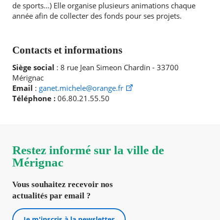
de sports...) Elle organise plusieurs animations chaque
année afin de collecter des fonds pour ses projets.
Agenda
RECHERCHER ...
Actualités
FAQ
Contacts et informations
Kiosque
Espace de services en ligne
Siège social
: 8 rue Jean Simeon Chardin - 33700
Mérignac
Facebook
X
Instagram
Youtube
Linkedin
Les
Email
:
ganet.michele@orange.fr
dernièr
Téléphone :
06.80.21.55.50
alertes
Eco
Watt
Restez informé sur la ville de
Mérignac
Vous souhaitez recevoir nos
actualités par email ?
Je m'inscris à la newsletter