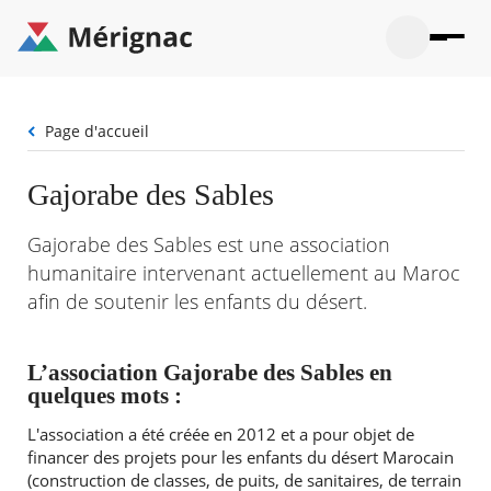
Aller
au
contenu
principal
Ouvrir
Ouvrir
Menu
Merignac
la
le
La mairie
principal
-
recherche
menu
page
Fil
Page d'accueil
Ouvrir
d'accueil
Mon quotidien
d'Ariane
le
sous-
Ouvrir
Gajorabe des Sables
menu
Participation citoyenne
le
La
sous-
mairie
Ouvrir
Gajorabe des Sables est une association
menu
Que faire à Mérignac ?
le
Mon
humanitaire intervenant actuellement au Maroc
sous-
quotid
Ouvrir
menu
afin de soutenir les enfants du désert.
Mes démarches
le
Partic
sous-
citoye
Ouvrir
menu
Mon Profil
le
Que
L’association Gajorabe des Sables en
sous-
faire
Ouvrir
quelques mots :
menu
à
le
Mes
Mérig
sous-
L'association a été créée en 2012 et a pour objet de
démar
?
menu
financer des projets pour les enfants du désert Marocain
20°
Mon
Moyen
(construction de classes, de puits, de sanitaires, de terrain
Profil