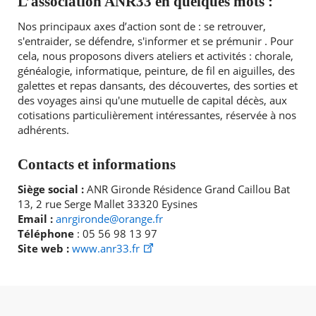
L’association ANR33 en quelques mots :
Nos principaux axes d’action sont de : se retrouver,
Agenda
s'entraider, se défendre, s'informer et se prémunir . Pour
Actualités
cela, nous proposons divers ateliers et activités : chorale,
FAQ
RECHERCHER ...
généalogie, informatique, peinture, de fil en aiguilles, des
Kiosque
galettes et repas dansants, des découvertes, des sorties et
Espace de services en ligne
des voyages ainsi qu'une mutuelle de capital décès, aux
cotisations particulièrement intéressantes, réservée à nos
Facebook
X
Instagram
Youtube
Linkedin
Les
adhérents.
dernièr
alertes
Eco
Contacts et informations
Watt
Siège social :
ANR Gironde Résidence Grand Caillou Bat
13, 2 rue Serge Mallet 33320 Eysines
Email :
anrgironde@orange.fr
Téléphone
: 05 56 98 13 97
Site web :
www.anr33.fr