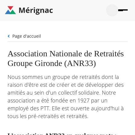
Aller
au
contenu
principal
Ouvrir
Ouvrir
Menu
Merignac
la
le
La mairie
principal
-
recherche
menu
page
Fil
Page d'accueil
Ouvrir
d'accueil
Mon quotidien
d'Ariane
le
sous-
Ouvrir
Association Nationale de Retraités
menu
Participation citoyenne
le
La
Groupe Gironde (ANR33)
sous-
mairie
Ouvrir
menu
Que faire à Mérignac ?
le
Mon
sous-
Nous sommes un groupe de retraités dont la
quotid
Ouvrir
menu
Mes démarches
raison d'être est de créer et de développer des
le
Partic
sous-
amitiés au sein d'un collectif solidaire. Notre
citoye
Ouvrir
menu
Mon Profil
le
association a été fondée en 1927 par un
Que
sous-
faire
Ouvrir
employé des PTT. Elle est ouverte aujourd'hui à
menu
à
le
Mes
tous les pré-retraités et retraités.
Mérig
sous-
démar
?
menu
21°
Mon
Moyen
Profil