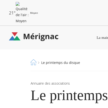
Aller
au
contenu
principal
21°
Moyen
Les
Menu
dernières
La mair
principal
alertes
Eco
Merignac
Watt
-
Fil
Le printemps du disque
page
d'Ariane
d'accueil
Annuaire des associations
Le printemps