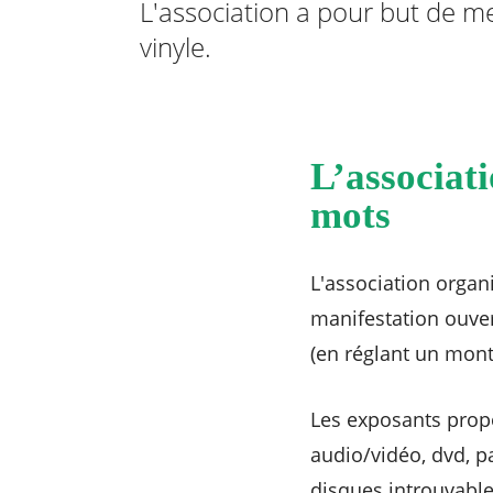
L'association a pour but de m
vinyle.
RECHERCHER ...
L’associat
mots
L'association organ
manifestation ouver
(en réglant un mont
Les exposants propo
audio/vidéo, dvd, p
disques introuvables