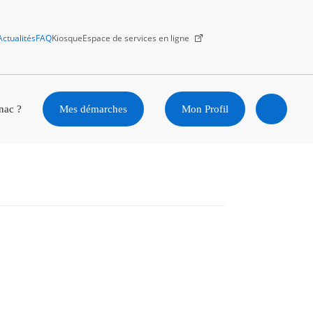
Actualités
FAQ
Kiosque
Espace de services en ligne
Facebook
X
Instagram
Youtube
Linkedin
nac ?
Mes démarches
Mon Profil
Ouvrir
la
recherc