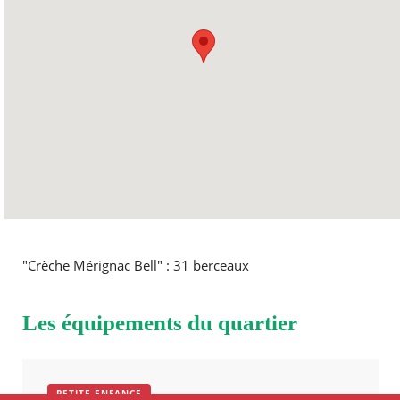
VENDREDI
07h30
18h30
SAMEDI
Fermé
DIMANCHE
Fermé
"Crèche Mérignac Bell" : 31 berceaux
Les équipements du quartier
PETITE ENFANCE