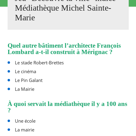
Médiathèque Michel Sainte-
Agenda
Marie
Actualités
FAQ
Kiosque
Espace de services en ligne
Quel autre bâtiment l’architecte François
Lombard a-t-il construit à Mérignac ?
Facebook
X
Instagram
Youtube
Linkedin
Les
dernièr
Le stade Robert-Brettes
alertes
Eco
Le cinéma
Watt
Le Pin Galant
La Mairie
À quoi servait la médiathèque il y a 100 ans
?
RECHERCHER ...
Une école
La mairie