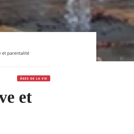
 et parentalité
ÂGES DE LA VIE
ve et