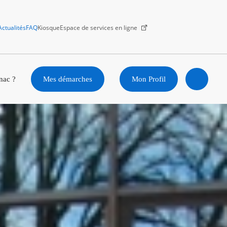
Actualités
FAQ
Kiosque
Espace de services en ligne
Facebook
X
Instagram
Youtube
Linkedin
nac ?
Mes démarches
Mon Profil
Ouvrir
la
recherc