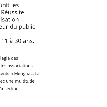
unit les
 Réussite
isation
veur du public
 11 à 30 ans.
ilégié des
 les associations
sents à Mérignac. La
avec une multitude
’insertion