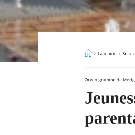
Fil
La mairie
Serv
d'Ariane
Organigramme de Mérig
Jeuness
parenta