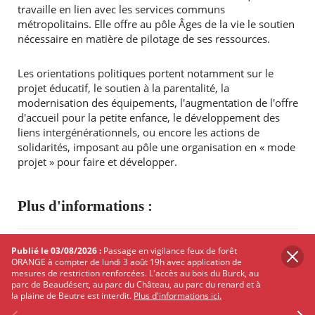
travaille en lien avec​ les services communs
métropolitains. Elle offre au pôle Âges de la vie le soutien
nécessaire en matière de pilotage de ses ressources.
Les orientations politiques portent notamment sur le
projet éducatif, le soutien à la parentalité, la
modernisation des équipements, l'augmentation de l'offre
d'accueil pour la petite enfance, le développement des
liens intergénérationnels, ou encore les actions de
solidarités, imposant au pôle une organisation en « mode
projet » pour faire et développer.
Plus d'informations :
Direction administrative et financière
Publié le 03/08/2026 :
Passage en vigilance feux de forêt
ORANGE à compter de lundi 3 août 19h avec application de
mesures de restriction renforcées. L'accès au bois du Burck, au
parc de Beaudésert, au parc du Château, au parc du renard et à
Centre communal d'action sociale (CCAS)
la plaine de Beutre est interdit.
Plus d'informations ici.