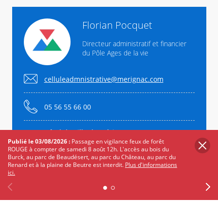
Florian Pocquet
Directeur administratif et financier
du Pôle Ages de la vie
celluleadmnistrative@merignac.com
05 56 55 66 00
Hôtel de Ville de Mérignac
60 Avenue du Maréchal de Lattre de Tassigny
Publié le 03/08/2026 :
Passage en vigilance feux de forêt
ROUGE à compter de samedi 8 août 12h. L'accès au bois du
33705 Mérignac Cedex
Burck, au parc de Beaudésert, au parc du Château, au parc du
Renard et à la plaine de Beutre est interdit.
Plus d'informations
ici.
L'équipe
Previous
Facebook
X
Instagram
Youtube
Linkedin
Ne
Sébastien Bodin