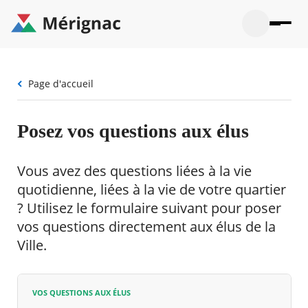
Aller
au
contenu
principal
Ouvrir
Ouvrir
Menu
Merignac
la
le
La mairie
principal
-
recherche
menu
page
Fil
Page d'accueil
Ouvrir
d'accueil
Mon quotidien
d'Ariane
le
sous-
Ouvrir
menu
Participation citoyenne
Posez vos questions aux élus
le
La
sous-
mairie
Ouvrir
menu
Que faire à Mérignac ?
le
Mon
Vous avez des questions liées à la vie
sous-
quotid
Ouvrir
menu
quotidienne, liées à la vie de votre quartier
Mes démarches
le
Partic
sous-
? Utilisez le formulaire suivant pour poser
citoye
Ouvrir
menu
Mon Profil
le
vos questions directement aux élus de la
Que
sous-
faire
Ouvrir
Ville.
menu
à
le
Mes
Mérig
sous-
démar
?
menu
23°
Mon
Moyen
VOS QUESTIONS AUX ÉLUS
Profil