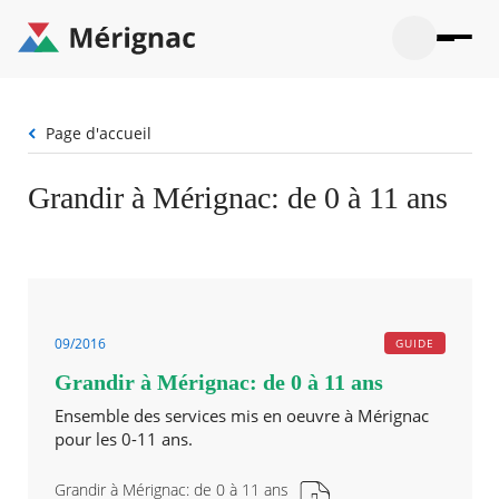
Aller
au
contenu
principal
Ouvrir
Ouvrir
Menu
Merignac
la
le
La mairie
principal
-
recherche
menu
page
Fil
Page d'accueil
Ouvrir
d'accueil
Mon quotidien
d'Ariane
le
sous-
Ouvrir
Grandir à Mérignac: de 0 à 11 ans
menu
Participation citoyenne
le
La
sous-
mairie
Ouvrir
menu
Que faire à Mérignac ?
le
Mon
sous-
quotid
Ouvrir
menu
Mes démarches
le
Partic
sous-
citoye
Ouvrir
09/2016
GUIDE
menu
Mon Profil
le
Que
Grandir à Mérignac: de 0 à 11 ans
sous-
faire
Ouvrir
menu
à
le
Ensemble des services mis en oeuvre à Mérignac
Mes
Mérig
sous-
pour les 0-11 ans.
démar
?
menu
23°
Mon
Moyen
Grandir à Mérignac: de 0 à 11 ans
Profil