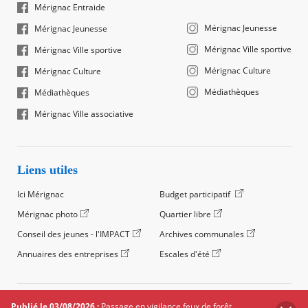
Mérignac Entraide
Mérignac Jeunesse
Mérignac Jeunesse
Mérignac Ville sportive
Mérignac Ville sportive
Mérignac Culture
Mérignac Culture
Médiathèques
Médiathèques
Mérignac Ville associative
Liens utiles
Ici Mérignac
Budget participatif
Mérignac photo
Quartier libre
Conseil des jeunes - l'IMPACT
Archives communales
Annuaires des entreprises
Escales d'été
©2024 Ville de Mérignac, Tous droits réservés
Publié le 03/08/2026 :
Passage en vigilance feux de forêt