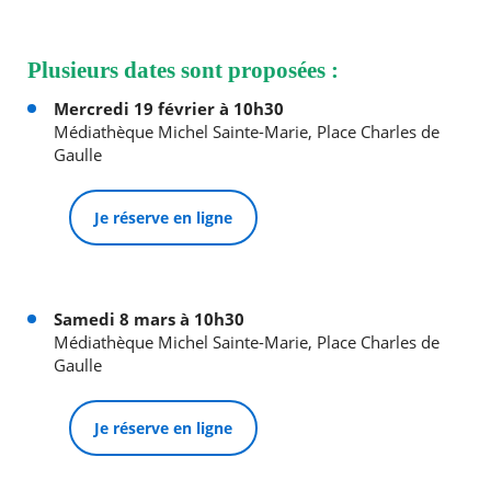
Agenda
Plusieurs dates sont proposées :
Actualités
FAQ
Mercredi 19 février à 10h30
Kiosque
Médiathèque Michel Sainte-Marie, Place Charles de
Espace de services en ligne
RECHERCHER ...
Gaulle
Facebook
X
Instagram
Youtube
Linkedin
Les
dernièr
Je réserve en ligne
alertes
Eco
Watt
Samedi 8 mars à 10h30
Médiathèque Michel Sainte-Marie, Place Charles de
Gaulle
Je réserve en ligne