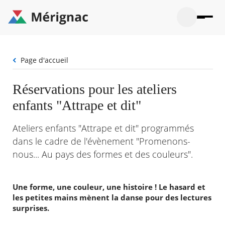
Aller
au
contenu
principal
Ouvrir
Ouvrir
Menu
Merignac
la
le
La mairie
principal
-
recherche
menu
page
Fil
Page d'accueil
Ouvrir
d'accueil
Mon quotidien
d'Ariane
le
sous-
Ouvrir
Réservations pour les ateliers
menu
Participation citoyenne
le
La
enfants "Attrape et dit"
sous-
mairie
Ouvrir
menu
Que faire à Mérignac ?
le
Mon
sous-
Ateliers enfants "Attrape et dit" programmés
quotid
Ouvrir
menu
Mes démarches
dans le cadre de l'évènement "Promenons-
le
Partic
sous-
nous... Au pays des formes et des couleurs".
citoye
Ouvrir
menu
Mon Profil
le
Que
sous-
faire
Ouvrir
menu
à
le
Une forme, une couleur, une histoire ! Le hasard et
Mes
Mérig
sous-
les petites mains mènent la danse pour des lectures
démar
?
menu
surprises.
21°
Mon
Moyen
Profil