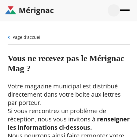
Aller
au
contenu
principal
Ouvrir
Ouvrir
Menu
Merignac
la
le
La mairie
principal
-
recherche
menu
page
Fil
Page d'accueil
Ouvrir
d'accueil
Mon quotidien
d'Ariane
le
sous-
Ouvrir
menu
Participation citoyenne
Vous ne recevez pas le Mérignac
le
La
sous-
mairie
Ouvrir
Mag ?
menu
Que faire à Mérignac ?
le
Mon
sous-
quotid
Ouvrir
menu
Mes démarches
Votre magazine municipal est distribué
le
Partic
sous-
directement dans votre boite aux lettres
citoye
Ouvrir
menu
Mon Profil
le
par porteur.
Que
sous-
faire
Ouvrir
Si vous rencontrez un problème de
menu
à
le
Mes
réception, nous vous invitons à
renseigner
Mérig
sous-
démar
?
menu
les informations ci-dessous.
18°
Mon
Moyen
Nous pourrons ainsi faire remonter votre
Profil