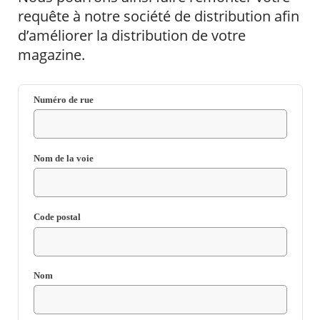
requête à notre société de distribution afin
d’améliorer la distribution de votre
Agenda
Actualités
magazine.
FAQ
Kiosque
Espace de services en ligne
Numéro de rue
Facebook
X
Instagram
Youtube
Linkedin
Les
dernièr
Champ
alertes
requis
Nom de la voie
Eco
Watt
Champ
requis
Code postal
RECHERCHER ...
Champ
requis
Nom