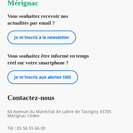
Mérignac
Agenda
Vous souhaitez recevoir nos
Actualités
actualités par email ?
FAQ
Kiosque
Espace de services en ligne
Je m'inscris à la newsletter
Facebook
X
Instagram
Youtube
Linkedin
Les
Vous souhaitez être informé en temps
dernièr
alertes
réel sur votre smartphone ?
Eco
Watt
Je m'inscris aux alertes SMS
Contactez-nous
60 Avenue du Maréchal de Lattre de Tassigny 33705
Mérignac Cedex
Tél : 05 56 55 66 00