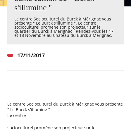
s'illumine "
Agenda
Le centre Socioculturel du Burck à Mérignac vous
Actualités
présente " Le Burck s'illumine ". Le centre
FAQ
socioculturel promène son projecteur sur le
Kiosque
quartier du Burck à Mérignac ! Rendez-vous les 17
et 18 Novembre au Château du Burck à Mérignac.
Espace de services en ligne
Facebook
X
Instagram
Youtube
Linkedin
Les
17/11/2017
dernièr
alertes
Eco
Watt
Le centre Socioculturel du Burck à Mérignac vous présente
" Le Burck s'illumine "
Le centre
socioculturel promène son projecteur sur le