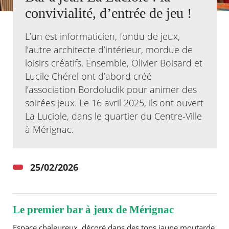
convivialité, d’entrée de jeu !
Agenda
Actualités
L’un est informaticien, fondu de jeux,
FAQ
l’autre architecte d’intérieur, mordue de
Kiosque
loisirs créatifs. Ensemble, Olivier Boisard et
Espace de services en ligne
Lucile Chérel ont d’abord créé
Facebook
X
l’association Bordoludik pour animer des
Instagram
Youtube
Linkedin
Les
dernièr
soirées jeux. Le 16 avril 2025, ils ont ouvert
alertes
La Luciole, dans le quartier du Centre-Ville
Eco
Watt
à Mérignac.
25/02/2026
Le premier bar à jeux de Mérignac
Espace chaleureux, décoré dans des tons jaune moutarde
RECHERCHER ...