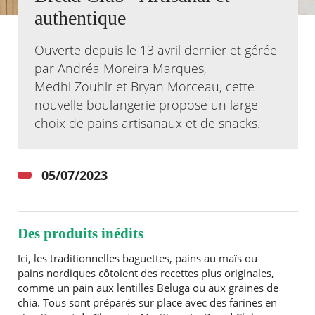
authentique
Agenda
Actualités
Ouverte depuis le 13 avril dernier et gérée
FAQ
par Andréa Moreira Marques,
Kiosque
Medhi Zouhir et Bryan Morceau, cette
Espace de services en ligne
nouvelle boulangerie propose un large
Facebook
X
choix de pains artisanaux et de snacks.
Instagram
Youtube
Linkedin
Les
dernièr
alertes
Eco
05/07/2023
Watt
Des produits inédits
Ici, les traditionnelles baguettes, pains au maïs ou
pains nordiques côtoient des recettes plus originales,
comme un pain aux lentilles Beluga ou aux graines de
RECHERCHER ...
chia. Tous sont préparés sur place avec des farines en