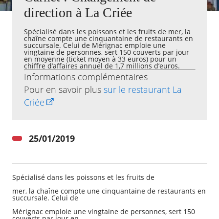
direction à La Criée
Agenda
Spécialisé dans les poissons et les fruits de mer, la
Actualités
chaîne compte une cinquantaine de restaurants en
FAQ
succursale. Celui de Mérignac emploie une
Kiosque
vingtaine de personnes, sert 150 couverts par jour
en moyenne (ticket moyen à 33 euros) pour un
Espace de services en ligne
chiffre d’affaires annuel de 1,7 millions d’euros.
Informations complémentaires
Facebook
X
Instagram
Youtube
Linkedin
Les
Pour en savoir plus
sur le restaurant La
dernièr
Criée
alertes
Eco
Watt
25/01/2019
RECHERCHER ...
Spécialisé dans les poissons et les fruits de
mer, la chaîne compte une cinquantaine de restaurants en
succursale. Celui de
Mérignac emploie une vingtaine de personnes, sert 150
couverts par jour en