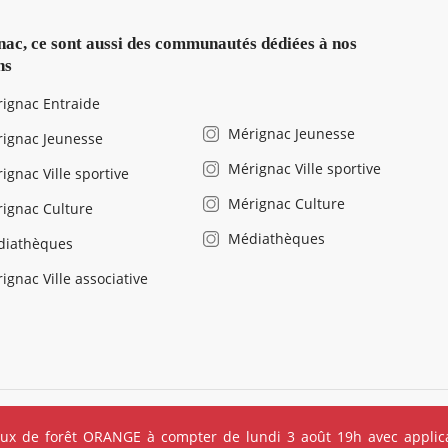
ac, ce sont aussi des communautés dédiées à nos
ns
ignac Entraide
Mérignac Jeunesse
ignac Jeunesse
Mérignac Ville sportive
ignac Ville sportive
Mérignac Culture
ignac Culture
Médiathèques
diathèques
ignac Ville associative
légales
Salle de presse
Recrutement
Foire aux questions (FAQ
eux de forêt ORANGE à compter de lundi 3 août 19h avec applica