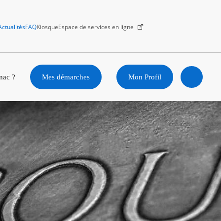
Actualités
FAQ
Kiosque
Espace de services en ligne
Facebook
X
Instagram
Youtube
Linkedin
nac ?
Mes démarches
Mon Profil
Ouvrir
la
recherc