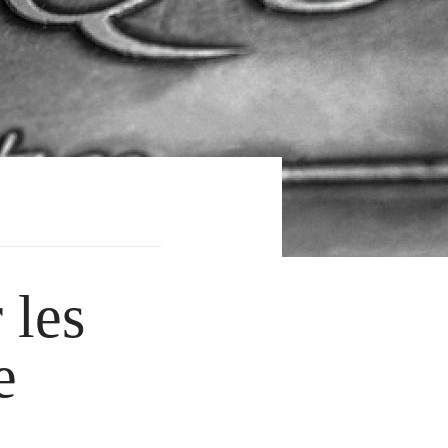
 les
e