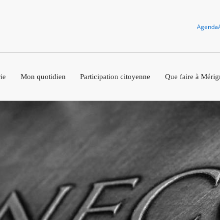
Agenda
ie
Mon quotidien
Participation citoyenne
Que faire à Mérig