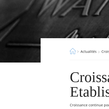
Fil
Actualités
Cro
d'Ariane
Croiss
RECHERCHER ...
Etabl
Croissance continue po